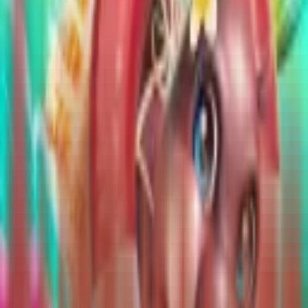
Horus Glory
Queen Maker
Sugar Blast Frenzy
Queen Maker
Warriors Temple
Queen Maker
Rooster Blitz
Queen Maker
Gold Rush Bonanza
Queen Maker
Pirate's Treasure
Queen Maker
Merlin's Saga
Queen Maker
Leppy's Loot
Queen Maker
London Mystery
Queen Maker
Gold Mine
Queen Maker
Almighty Greek
Queen Maker
Piggy Heist
Queen Maker
Hippo Splash
Queen Maker
14
/
14
Game
Page
1
of
1
SINTOTO : Situs Slot Gacor
Maxwin Dan Slot Deposit