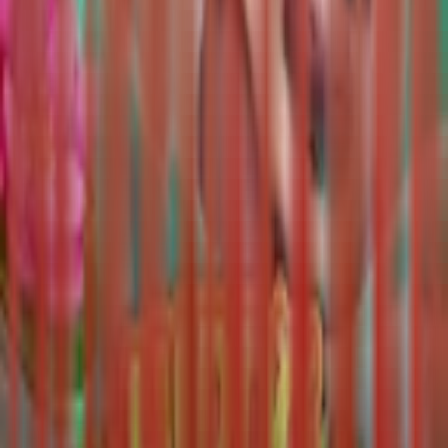
Qris Terpercaya
Selamat datang di SINTOTO
, gerbang utama bagi Anda
yang mencari situs slot gacor maxwin dengan sistem
permainan paling adil dan transparan. Sebagai platform
terdepan di tahun 2026, SINTOTO menghadirkan
teknologi server mutakhir yang menjamin kelancaran
akses bagi setiap member. Kami berkomitmen
memberikan pengalaman bermain yang berkualitas
tinggi, memastikan setiap putaran memberikan peluang
terbaik untuk mencapai hasil maksimal dengan
dukungan keamanan data yang sangat ketat.
Kemudahan transaksi adalah prioritas kami di SINTOTO.
Melalui fitur slot deposit qris terpercaya, Anda kini dapat
melakukan pengisian saldo hanya dalam hitungan detik
secara otomatis selama 24 jam penuh. Sistem QRIS di
SINTOTO telah terintegrasi dengan berbagai aplikasi
pembayaran digital, memudahkan member untuk segera