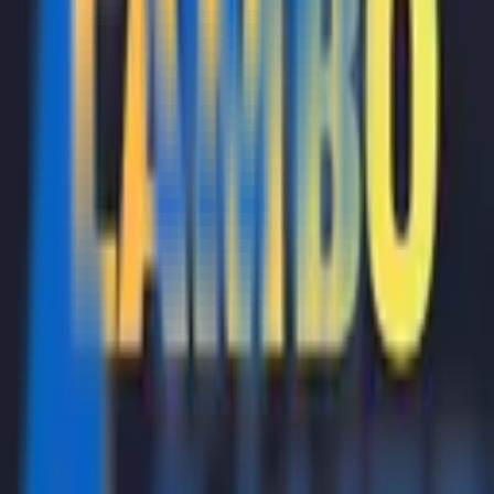
/
104
Game
Page
1
of
5
SINTOTO : Situs Slot Gacor
Maxwin Dan Slot Deposit
Qris Terpercaya
Selamat datang di SINTOTO
, gerbang utama bagi Anda
yang mencari situs slot gacor maxwin dengan sistem
permainan paling adil dan transparan. Sebagai platform
terdepan di tahun 2026, SINTOTO menghadirkan
teknologi server mutakhir yang menjamin kelancaran
akses bagi setiap member. Kami berkomitmen
memberikan pengalaman bermain yang berkualitas
tinggi, memastikan setiap putaran memberikan peluang
terbaik untuk mencapai hasil maksimal dengan