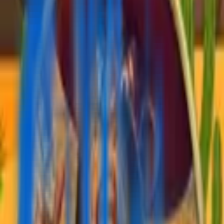
Jump For Richness
568WIN Games
Lucky Clover
568WIN Games
Pirate Treasure
568WIN Games
Golden Temple
568WIN Games
Wild West
568WIN Games
Good Luck
568WIN Games
Steam Punk
568WIN Games
Akira
568WIN Games
Highroad King
568WIN Games
God Of Wealth
568WIN Games
Journey To The West
568WIN Games
Three Kingdoms
568WIN Games
Happy Fruits
568WIN Games
Alice
568WIN Games
Safari
568WIN Games
Disco Jockey
568WIN Games
Lucky777
568WIN Games
Millionaire
568WIN Games
Fruit Ripe
568WIN Games
Money Tree
568WIN Games
Lucky Frog
568WIN Games
Sweet Love
568WIN Games
Crazy Bomb
568WIN Games