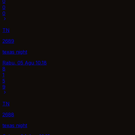
0
0
0
TN
2689
texas night
Rabu, 05 Agu
10.18
8
1
5
9
TN
2688
texas night