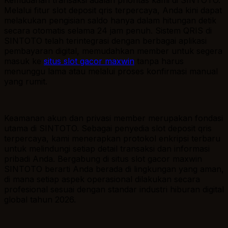
Melalui fitur slot deposit qris terpercaya, Anda kini dapat
melakukan pengisian saldo hanya dalam hitungan detik
secara otomatis selama 24 jam penuh. Sistem QRIS di
SINTOTO telah terintegrasi dengan berbagai aplikasi
pembayaran digital, memudahkan member untuk segera
masuk ke
situs slot gacor maxwin
tanpa harus
menunggu lama atau melalui proses konfirmasi manual
yang rumit.
Keamanan akun dan privasi member merupakan fondasi
utama di SINTOTO. Sebagai penyedia slot deposit qris
terpercaya, kami menerapkan protokol enkripsi terbaru
untuk melindungi setiap detail transaksi dan informasi
pribadi Anda. Bergabung di situs slot gacor maxwin
SINTOTO berarti Anda berada di lingkungan yang aman,
di mana setiap aspek operasional dilakukan secara
profesional sesuai dengan standar industri hiburan digital
global tahun 2026.