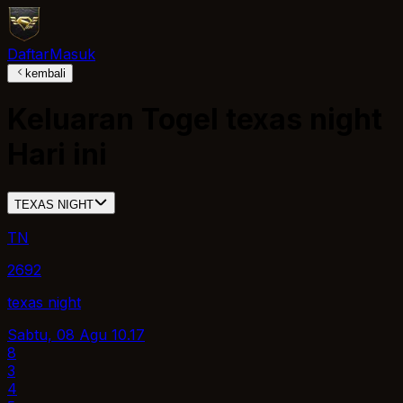
Daftar
Masuk
kembali
Keluaran Togel
texas night
Hari ini
TEXAS NIGHT
TN
2692
texas night
Sabtu, 08 Agu
10.17
8
3
4