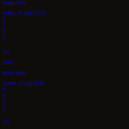
texas night
Sabtu, 01 Agu
10.16
4
1
4
3
TN
2685
texas night
Jumat, 31 Jul
10.16
6
4
7
2
TN