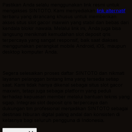
Pastikan Anda selalu menggunakan link resmi untuk
mengakses SINTOTO. Kami menyediakan
link alternatif
terbaru yang dirancang khusus untuk memberikan
akses situs slot gacor maxwin yang stabil dan bebas dari
kendala blokir nawala. Melalui link ini, Anda juga bisa
langsung menikmati kemudahan slot deposit qris
terpercaya yang sangat responsif, baik saat diakses
menggunakan perangkat mobile Android, iOS, maupun
desktop komputer Anda.
Segera selesaikan proses daftar SINTOTO dan nikmati
layanan pelanggan bintang lima yang tersedia setiap
saat. Kami tidak hanya dikenal sebagai situs slot gacor
maxwin, tetapi juga sebagai platform yang peduli
terhadap kepuasan member melalui bantuan teknis yang
sigap. Integrasi slot deposit qris terpercaya dan
dukungan tim profesional menjadikan SINTOTO sebagai
destinasi hiburan digital paling andal dan konsisten di
kelasnya bagi seluruh pengguna di Indonesia.