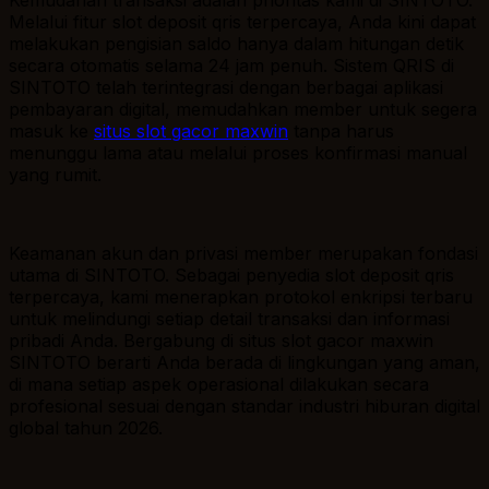
Melalui fitur slot deposit qris terpercaya, Anda kini dapat
melakukan pengisian saldo hanya dalam hitungan detik
secara otomatis selama 24 jam penuh. Sistem QRIS di
SINTOTO telah terintegrasi dengan berbagai aplikasi
pembayaran digital, memudahkan member untuk segera
masuk ke
situs slot gacor maxwin
tanpa harus
menunggu lama atau melalui proses konfirmasi manual
yang rumit.
Keamanan akun dan privasi member merupakan fondasi
utama di SINTOTO. Sebagai penyedia slot deposit qris
terpercaya, kami menerapkan protokol enkripsi terbaru
untuk melindungi setiap detail transaksi dan informasi
pribadi Anda. Bergabung di situs slot gacor maxwin
SINTOTO berarti Anda berada di lingkungan yang aman,
di mana setiap aspek operasional dilakukan secara
profesional sesuai dengan standar industri hiburan digital
global tahun 2026.