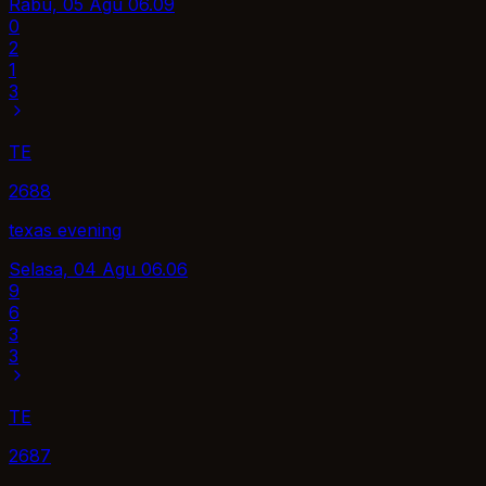
Rabu, 05 Agu
06.09
0
2
1
3
TE
2688
texas evening
Selasa, 04 Agu
06.06
9
6
3
3
TE
2687