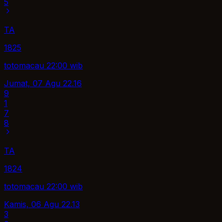
5
TA
1825
totomacau 22:00 wib
Jumat, 07 Agu
22.16
9
1
7
8
TA
1824
totomacau 22:00 wib
Kamis, 06 Agu
22.13
3