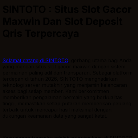
SINTOTO : Situs Slot Gacor
Maxwin Dan Slot Deposit
Qris Terpercaya
Selamat datang di SINTOTO
, gerbang utama bagi Anda
yang mencari situs slot gacor maxwin dengan sistem
permainan paling adil dan transparan. Sebagai platform
terdepan di tahun 2026, SINTOTO menghadirkan
teknologi server mutakhir yang menjamin kelancaran
akses bagi setiap member. Kami berkomitmen
memberikan pengalaman bermain yang berkualitas
tinggi, memastikan setiap putaran memberikan peluang
terbaik untuk mencapai hasil maksimal dengan
dukungan keamanan data yang sangat ketat.
Kemudahan transaksi adalah prioritas kami di SINTOTO.