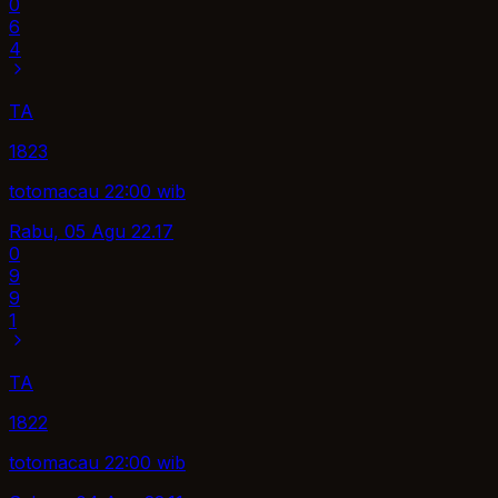
0
6
4
TA
1823
totomacau 22:00 wib
Rabu, 05 Agu
22.17
0
9
9
1
TA
1822
totomacau 22:00 wib