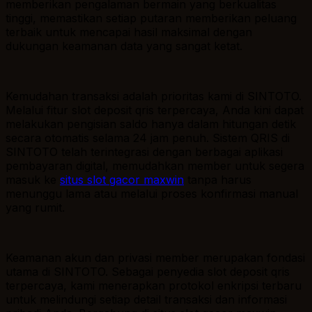
memberikan pengalaman bermain yang berkualitas
tinggi, memastikan setiap putaran memberikan peluang
terbaik untuk mencapai hasil maksimal dengan
dukungan keamanan data yang sangat ketat.
Kemudahan transaksi adalah prioritas kami di SINTOTO.
Melalui fitur slot deposit qris terpercaya, Anda kini dapat
melakukan pengisian saldo hanya dalam hitungan detik
secara otomatis selama 24 jam penuh. Sistem QRIS di
SINTOTO telah terintegrasi dengan berbagai aplikasi
pembayaran digital, memudahkan member untuk segera
masuk ke
situs slot gacor maxwin
tanpa harus
menunggu lama atau melalui proses konfirmasi manual
yang rumit.
Keamanan akun dan privasi member merupakan fondasi
utama di SINTOTO. Sebagai penyedia slot deposit qris
terpercaya, kami menerapkan protokol enkripsi terbaru
untuk melindungi setiap detail transaksi dan informasi