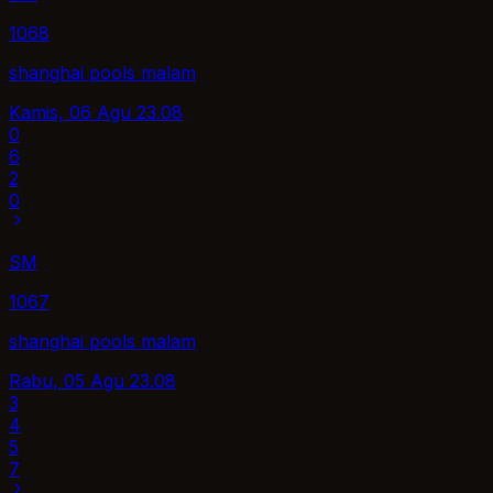
1068
shanghai pools malam
Kamis, 06 Agu
23.08
0
6
2
0
SM
1067
shanghai pools malam
Rabu, 05 Agu
23.08
3
4
5
7