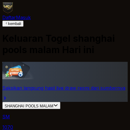
Daftar
Masuk
kembali
Keluaran Togel
shanghai
pools malam
Hari ini
Saksikan langsung hasil live draw resmi dari sumbernya
SHANGHAI POOLS MALAM
SM
1070