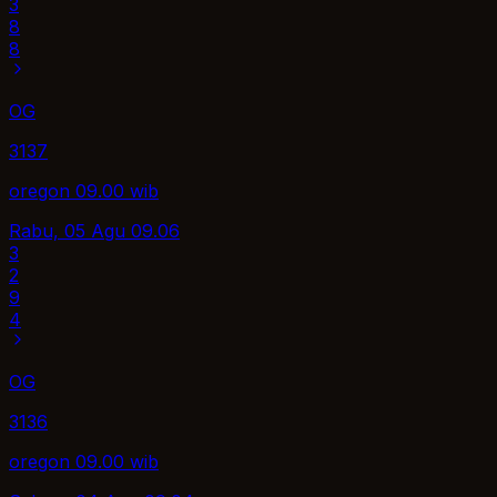
3
8
8
OG
3137
oregon 09.00 wib
Rabu, 05 Agu
09.06
3
2
9
4
OG
3136
oregon 09.00 wib