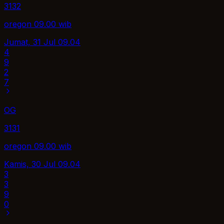
3132
oregon 09.00 wib
Jumat, 31 Jul
09.04
4
9
2
7
OG
3131
oregon 09.00 wib
Kamis, 30 Jul
09.04
3
3
9
0