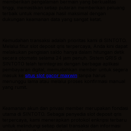
memberikan pengalaman bermain yang berkualitas
tinggi, memastikan setiap putaran memberikan peluang
terbaik untuk mencapai hasil maksimal dengan
dukungan keamanan data yang sangat ketat.
Kemudahan transaksi adalah prioritas kami di SINTOTO.
Melalui fitur slot deposit qris terpercaya, Anda kini dapat
melakukan pengisian saldo hanya dalam hitungan detik
secara otomatis selama 24 jam penuh. Sistem QRIS di
SINTOTO telah terintegrasi dengan berbagai aplikasi
pembayaran digital, memudahkan member untuk segera
masuk ke
situs slot gacor maxwin
tanpa harus
menunggu lama atau melalui proses konfirmasi manual
yang rumit.
Keamanan akun dan privasi member merupakan fondasi
utama di SINTOTO. Sebagai penyedia slot deposit qris
terpercaya, kami menerapkan protokol enkripsi terbaru
untuk melindungi setiap detail transaksi dan informasi