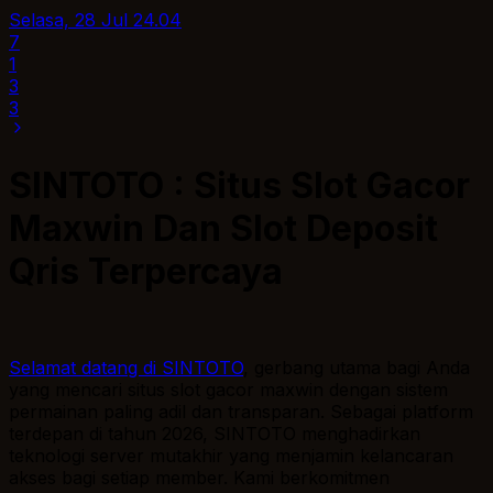
Selasa, 28 Jul
24.04
7
1
3
3
SINTOTO : Situs Slot Gacor
Maxwin Dan Slot Deposit
Qris Terpercaya
Selamat datang di SINTOTO
, gerbang utama bagi Anda
yang mencari situs slot gacor maxwin dengan sistem
permainan paling adil dan transparan. Sebagai platform
terdepan di tahun 2026, SINTOTO menghadirkan
teknologi server mutakhir yang menjamin kelancaran
akses bagi setiap member. Kami berkomitmen