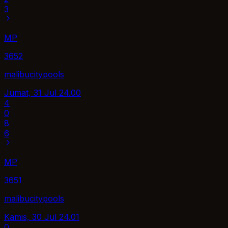
3
MP
3652
malibucitypools
Jumat, 31 Jul
24.00
4
0
8
6
MP
3651
malibucitypools
Kamis, 30 Jul
24.01
0