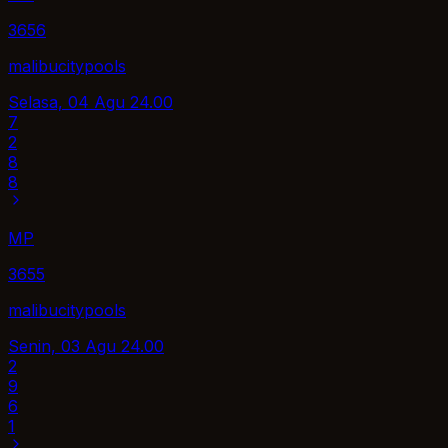
3656
malibucitypools
Selasa, 04 Agu
24.00
7
2
8
8
MP
3655
malibucitypools
Senin, 03 Agu
24.00
2
9
6
1