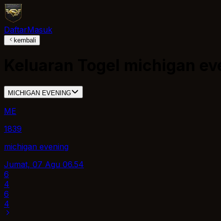
Daftar
Masuk
kembali
Keluaran Togel
michigan ev
MICHIGAN EVENING
ME
1839
michigan evening
Jumat, 07 Agu
06.54
6
4
6
4