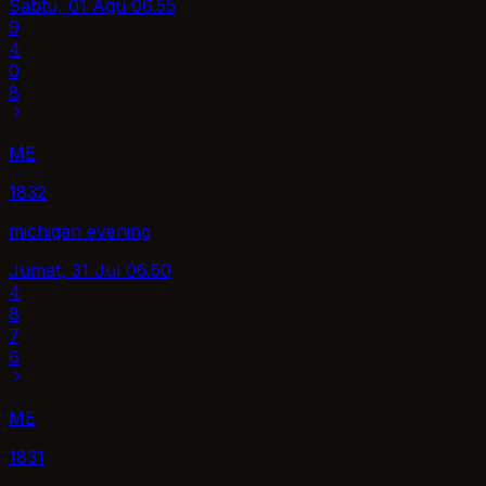
Sabtu, 01 Agu
06.55
9
4
0
8
ME
1832
michigan evening
Jumat, 31 Jul
06.50
4
8
7
6
ME
1831