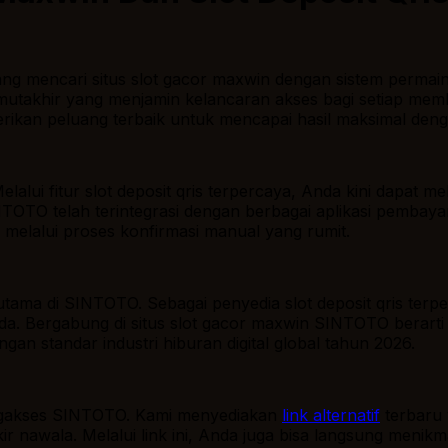
ng mencari situs slot gacor maxwin dengan sistem permaina
 mutakhir yang menjamin kelancaran akses bagi setiap m
berikan peluang terbaik untuk mencapai hasil maksimal de
alui fitur slot deposit qris terpercaya, Anda kini dapat m
NTOTO telah terintegrasi dengan berbagai aplikasi pemba
elalui proses konfirmasi manual yang rumit.
ma di SINTOTO. Sebagai penyedia slot deposit qris terpe
 Anda. Bergabung di situs slot gacor maxwin SINTOTO berart
gan standar industri hiburan digital global tahun 2026.
engakses SINTOTO. Kami menyediakan
link alternatif
terbaru 
ir nawala. Melalui link ini, Anda juga bisa langsung menik