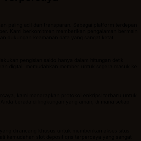
n paling adil dan transparan. Sebagai platform terdepan
ember. Kami berkomitmen memberikan pengalaman bermain
ngan dukungan keamanan data yang sangat ketat.
elakukan pengisian saldo hanya dalam hitungan detik
yaran digital, memudahkan member untuk segera masuk ke
rcaya, kami menerapkan protokol enkripsi terbaru untuk
i Anda berada di lingkungan yang aman, di mana setiap
yang dirancang khusus untuk memberikan akses situs
mati kemudahan slot deposit qris terpercaya yang sangat