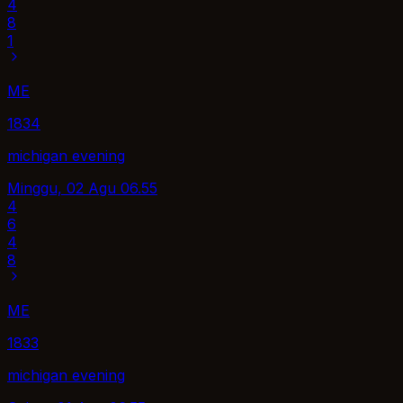
4
8
1
ME
1834
michigan evening
Minggu, 02 Agu
06.55
4
6
4
8
ME
1833
michigan evening