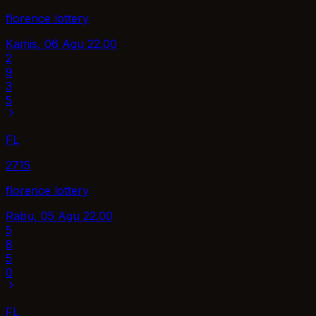
florence lottery
Kamis, 06 Agu
22.00
2
9
3
5
FL
2715
florence lottery
Rabu, 05 Agu
22.00
5
8
5
0
FL