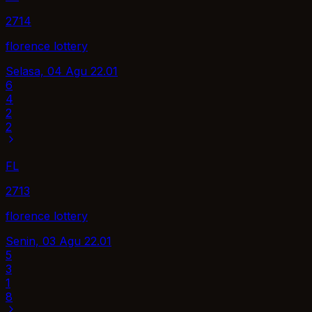
2714
florence lottery
Selasa, 04 Agu
22.01
6
4
2
2
FL
2713
florence lottery
Senin, 03 Agu
22.01
5
3
1
8