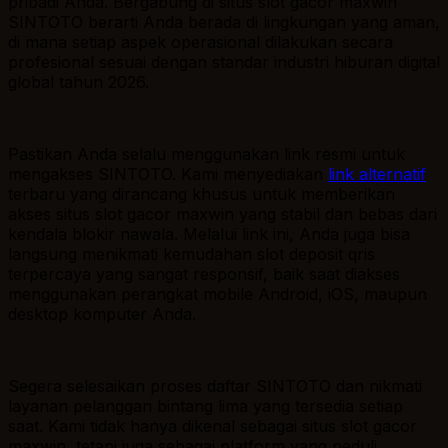
pribadi Anda. Bergabung di situs slot gacor maxwin
SINTOTO berarti Anda berada di lingkungan yang aman,
di mana setiap aspek operasional dilakukan secara
profesional sesuai dengan standar industri hiburan digital
global tahun 2026.
Pastikan Anda selalu menggunakan link resmi untuk
mengakses SINTOTO. Kami menyediakan
link alternatif
terbaru yang dirancang khusus untuk memberikan
akses situs slot gacor maxwin yang stabil dan bebas dari
kendala blokir nawala. Melalui link ini, Anda juga bisa
langsung menikmati kemudahan slot deposit qris
terpercaya yang sangat responsif, baik saat diakses
menggunakan perangkat mobile Android, iOS, maupun
desktop komputer Anda.
Segera selesaikan proses daftar SINTOTO dan nikmati
layanan pelanggan bintang lima yang tersedia setiap
saat. Kami tidak hanya dikenal sebagai situs slot gacor
maxwin, tetapi juga sebagai platform yang peduli