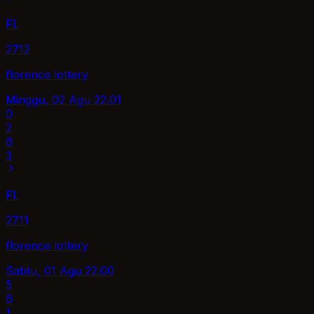
FL
2712
florence lottery
Minggu, 02 Agu
22.01
0
2
6
3
FL
2711
florence lottery
Sabtu, 01 Agu
22.00
5
6
1