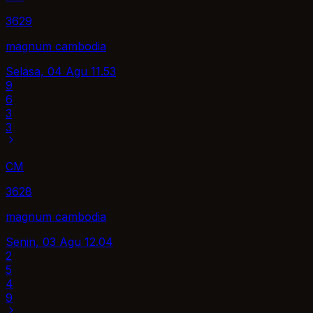
3629
magnum cambodia
Selasa, 04 Agu
11.53
9
6
3
3
CM
3628
magnum cambodia
Senin, 03 Agu
12.04
2
5
4
9