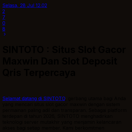
Selasa, 28 Jul
12.02
2
7
0
8
SINTOTO : Situs Slot Gacor
Maxwin Dan Slot Deposit
Qris Terpercaya
Selamat datang di SINTOTO
, gerbang utama bagi Anda
yang mencari situs slot gacor maxwin dengan sistem
permainan paling adil dan transparan. Sebagai platform
terdepan di tahun 2026, SINTOTO menghadirkan
teknologi server mutakhir yang menjamin kelancaran
akses bagi setiap member. Kami berkomitmen