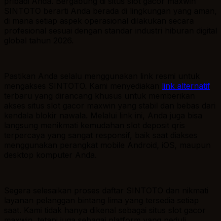
pribadi Anda. Bergabung di situs slot gacor maxwin
SINTOTO berarti Anda berada di lingkungan yang aman,
di mana setiap aspek operasional dilakukan secara
profesional sesuai dengan standar industri hiburan digital
global tahun 2026.
Pastikan Anda selalu menggunakan link resmi untuk
mengakses SINTOTO. Kami menyediakan
link alternatif
terbaru yang dirancang khusus untuk memberikan
akses situs slot gacor maxwin yang stabil dan bebas dari
kendala blokir nawala. Melalui link ini, Anda juga bisa
langsung menikmati kemudahan slot deposit qris
terpercaya yang sangat responsif, baik saat diakses
menggunakan perangkat mobile Android, iOS, maupun
desktop komputer Anda.
Segera selesaikan proses daftar SINTOTO dan nikmati
layanan pelanggan bintang lima yang tersedia setiap
saat. Kami tidak hanya dikenal sebagai situs slot gacor
maxwin, tetapi juga sebagai platform yang peduli