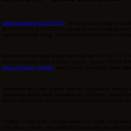
Selamat datang di SINTOTO
, gerbang utama bagi Anda ya
di tahun 2026, SINTOTO menghadirkan teknologi server
yang berkualitas tinggi, memastikan setiap putaran mem
Kemudahan transaksi adalah prioritas kami di SINTOTO. Mel
secara otomatis selama 24 jam penuh. Sistem QRIS di SI
situs slot gacor maxwin
tanpa harus menunggu lama atau m
Keamanan akun dan privasi member merupakan fondasi uta
melindungi setiap detail transaksi dan informasi pribadi
aspek operasional dilakukan secara profesional sesuai den
Pastikan Anda selalu menggunakan link resmi untuk m
slot gacor maxwin yang stabil dan bebas dari kendala blok