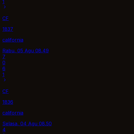
1
CF
1837
california
Rabu, 05 Agu
08.49
7
0
6
1
CF
1836
california
Selasa, 04 Agu
08.50
4