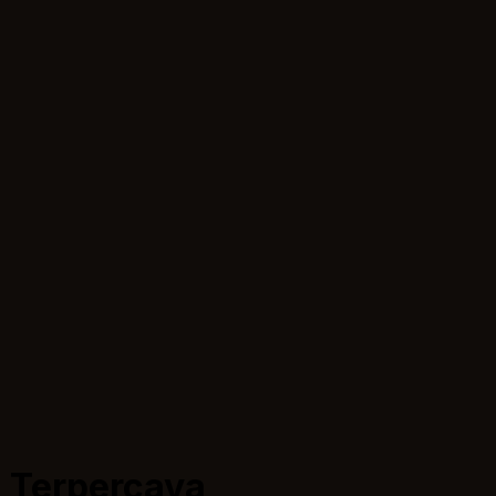
s Terpercaya