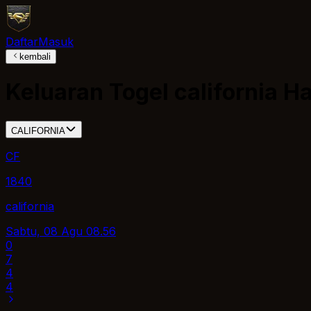
Daftar
Masuk
kembali
Keluaran Togel
california
Har
CALIFORNIA
CF
1840
california
Sabtu, 08 Agu
08.56
0
7
4
4