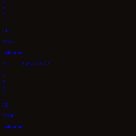
9
5
3
CF
1835
california
Senin, 03 Agu
08.57
0
6
8
7
CF
1834
california