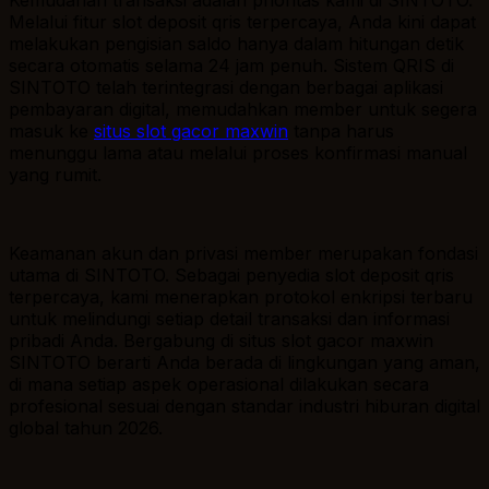
Melalui fitur slot deposit qris terpercaya, Anda kini dapat
melakukan pengisian saldo hanya dalam hitungan detik
secara otomatis selama 24 jam penuh. Sistem QRIS di
SINTOTO telah terintegrasi dengan berbagai aplikasi
pembayaran digital, memudahkan member untuk segera
masuk ke
situs slot gacor maxwin
tanpa harus
menunggu lama atau melalui proses konfirmasi manual
yang rumit.
Keamanan akun dan privasi member merupakan fondasi
utama di SINTOTO. Sebagai penyedia slot deposit qris
terpercaya, kami menerapkan protokol enkripsi terbaru
untuk melindungi setiap detail transaksi dan informasi
pribadi Anda. Bergabung di situs slot gacor maxwin
SINTOTO berarti Anda berada di lingkungan yang aman,
di mana setiap aspek operasional dilakukan secara
profesional sesuai dengan standar industri hiburan digital
global tahun 2026.