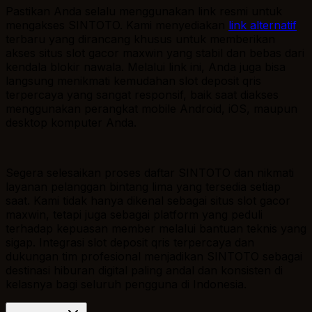
Pastikan Anda selalu menggunakan link resmi untuk
mengakses SINTOTO. Kami menyediakan
link alternatif
terbaru yang dirancang khusus untuk memberikan
akses situs slot gacor maxwin yang stabil dan bebas dari
kendala blokir nawala. Melalui link ini, Anda juga bisa
langsung menikmati kemudahan slot deposit qris
terpercaya yang sangat responsif, baik saat diakses
menggunakan perangkat mobile Android, iOS, maupun
desktop komputer Anda.
Segera selesaikan proses daftar SINTOTO dan nikmati
layanan pelanggan bintang lima yang tersedia setiap
saat. Kami tidak hanya dikenal sebagai situs slot gacor
maxwin, tetapi juga sebagai platform yang peduli
terhadap kepuasan member melalui bantuan teknis yang
sigap. Integrasi slot deposit qris terpercaya dan
dukungan tim profesional menjadikan SINTOTO sebagai
destinasi hiburan digital paling andal dan konsisten di
kelasnya bagi seluruh pengguna di Indonesia.