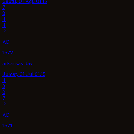
Sabtu, 01 Agu
01.15
7
8
4
4
AD
1572
arkansas day
Jumat, 31 Jul
01.15
4
3
0
7
AD
1571