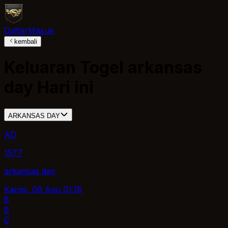
Daftar
Masuk
kembali
Keluaran Togel
arkansas
day
Hari ini
ARKANSAS DAY
AD
1577
arkansas day
Kamis, 06 Agu
01.18
8
8
0