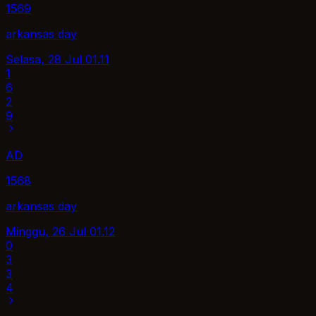
1569
arkansas day
Selasa, 28 Jul
01.11
1
6
2
9
AD
1568
arkansas day
Minggu, 26 Jul
01.12
0
3
3
4